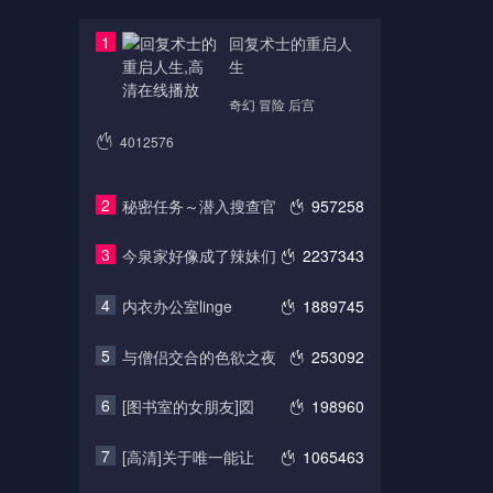
1
回复术士的重启人
生
奇幻 冒险 后宫
4012576
2
秘密任务～潜入搜查官
957258
3
今泉家好像成了辣妹们
2237343
4
内衣办公室linge
1889745
5
与僧侣交合的色欲之夜
253092
6
[图书室的女朋友]図
198960
7
[高清]关于唯一能让
1065463