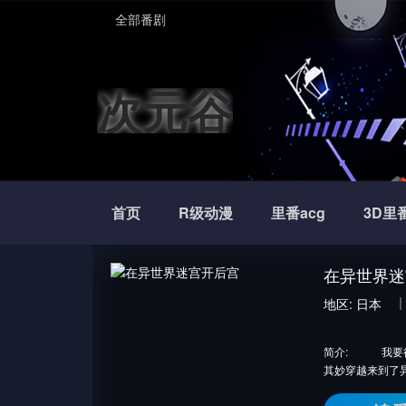
全部番剧
次元谷
首页
R级动漫
里番acg
3D里
在异世界迷
地区:
日本
简介:
我要得到
其妙穿越来到了