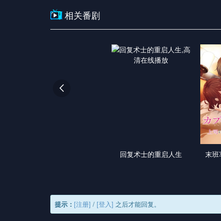
相关番剧

回复术士的重启人生
末班
提示：
[注册]
/
[登入]
之后才能回复。