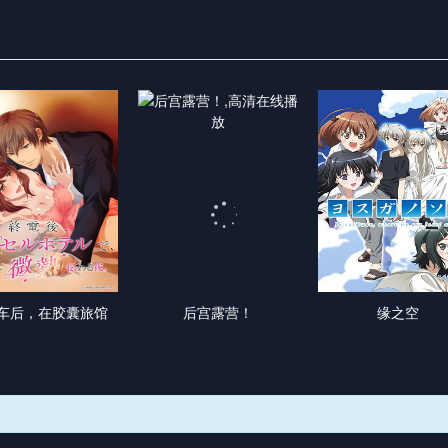
车后，在胶囊旅馆
后宫露营！
缘之空