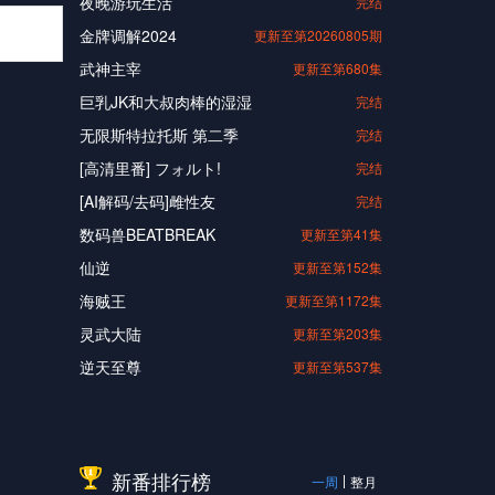
夜晚游玩生活
完结
金牌调解2024
更新至第20260805期
武神主宰
更新至第680集
巨乳JK和大叔肉棒的湿湿
完结
无限斯特拉托斯 第二季
完结
[高清里番] フォルト!
完结
[AI解码/去码]雌性友
完结
数码兽BEATBREAK
更新至第41集
仙逆
更新至第152集
海贼王
更新至第1172集
灵武大陆
更新至第203集
逆天至尊
更新至第537集
新番排行榜
一周
整月