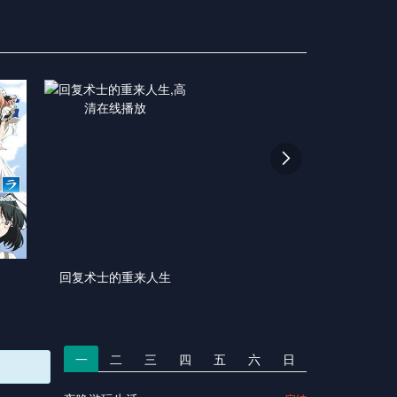

回复术士的重来人生
一
二
三
四
五
六
日