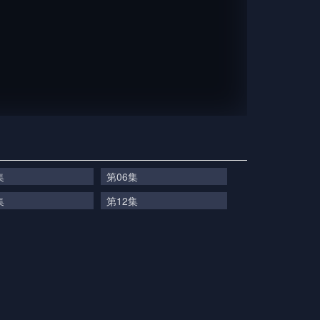
集
第06集
集
第12集