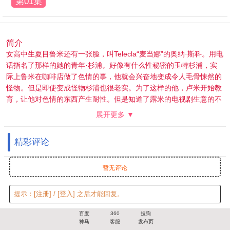
第01集
简介
女高中生夏目鲁米还有一张脸，叫Telecla“麦当娜”的奥纳·斯科。用电
话指名了那样的她的青年·杉浦。好像有什么性秘密的玉特杉浦，实
际上鲁米在咖啡店做了色情的事，他就会兴奋地变成令人毛骨悚然的
怪物。但是即使变成怪物杉浦也很老实。为了这样的他，卢米开始教
育，让他对色情的东西产生耐性。但是知道了露米的电视剧生意的不
良女儿小雪对杉浦感兴趣……
展开更多 ▼
精彩评论
暂无评论
提示：
[注册]
/
[登入]
之后才能回复。
百度
360
搜狗
神马
客服
发布页