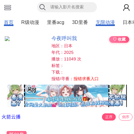
首页
R级动漫
里番acg
3D里番
无限动漫
日本
今夜呼叫我
♡ 收藏
地区：日本
年代：2025
播放：11049 次
标签：
下载：
报错/寻番：
报错求番入口
火箭云播
正序
倒序