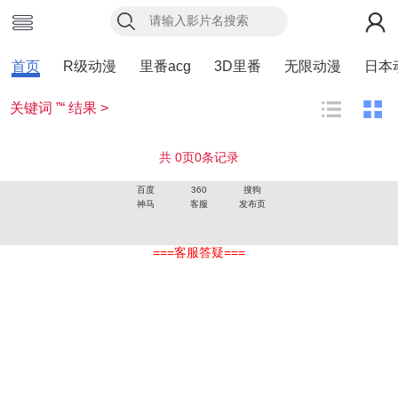
首页
R级动漫
里番acg
3D里番
无限动漫
日本
关键词 ”“ 结果 >
共
0
页
0
条记录
百度
360
搜狗
神马
客服
发布页
===客服答疑===