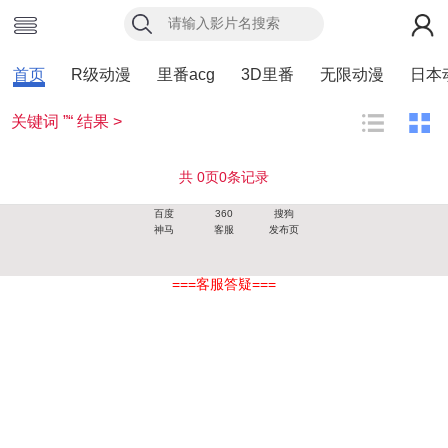
首页
R级动漫
里番acg
3D里番
无限动漫
日本
关键词 ”“ 结果 >
共
0
页
0
条记录
百度
360
搜狗
神马
客服
发布页
===客服答疑===